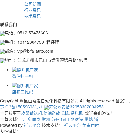
公司新闻
行业资讯
技术资讯
联系我们
电话：0512-57475606
手机：18112664739 程经理
邮箱：vip@bifa-auto.com
地址：江苏苏州市昆山市锦溪镇锦昌路498号
微信扫一扫
店铺二维码
Copyright © 昆山璧发自动化科技有限公司 All rights reserved 备案号：
苏ICP备15059698号-1
苏公网安备32058302004258
主要从事于
皮带输送机
,
倍速链输送机
,
提升机
, 欢迎来电咨询！
主营区域：
江苏
南京
常州
苏州
昆山
张家港
常熟
浙江
Powered by
祥云平台
技术支持：
祥云平台
免责声明
友情链接：