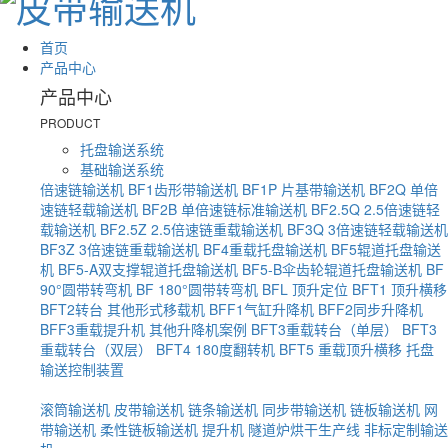
首页
产品中心
产品中心
PRODUCT
托盘输送系统
基础输送系统
倍速链输送机
BF1齿形带输送机
BF1P 片基带输送机
BF2Q 单倍
速链轻载输送机
BF2B 单倍速链标准输送机
BF2.5Q 2.5倍速链轻
载输送机
BF2.5Z 2.5倍速链重载输送机
BF3Q 3倍速链轻载输送机
BF3Z 3倍速链重载输送机
BF4重载托盘输送机
BF5辊道托盘输送
机
BF5-A双支撑辊道托盘输送机
BF5-B伞齿轮辊道托盘输送机
BF
90°圆带转弯机
BF 180°圆带转弯机
BFL 顶升定位
BFT1 顶升横移
BFT2转台
其他形式移载机
BFF1气缸升降机
BFF2同步升降机
BFF3重载提升机
其他升降机案例
BFT3重载转台（单层）
BFT3
重载转台（双层）
BFT4 180度翻转机
BFT5 重载顶升横移
托盘
输送控制装置
滚筒输送机
皮带输送机
链条输送机
同步带输送机
链板输送机
网
带输送机
柔性链板输送机
提升机
隧道炉烘干生产线
非标定制输送